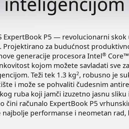
inteligencijom
S ExpertBook P5 — revolucionarni skok 
 Projektirano za budućnost produktivn
®
nove generacije procesora Intel
Core™ 
nkovitost kojom možete savladati sve za
2
encijom. Teži tek 1.3 kg
, robusno je su
ište i može se pohvaliti čudesnim antir
og ruba koji jamči izuzetno jasnu sliku
 to čini računalo ExpertBook P5 vrhunsk
že najbolje performanse i neometan rad, b