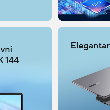
Elegantan
ivni
K 144