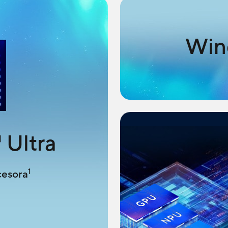
Win
™
Ultra
1
cesora