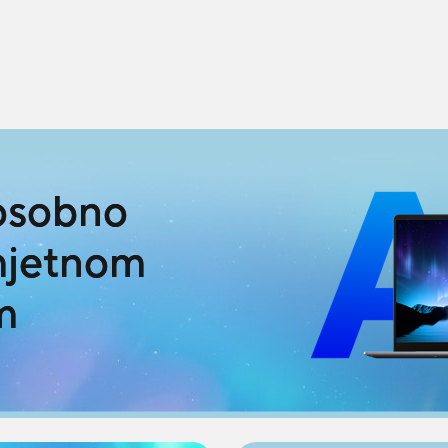
 osobno
mjetnom
m