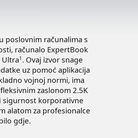
u poslovnim računalima s
osti, računalo ExpertBook
1
Ultra
. Ovaj izvor snage
datke uz pomoć aplikacija
kladno vojnoj normi, ima
efleksivnim zaslonom 2.5K
 i sigurnost korporativne
im alatom za profesionalce
ilo gdje.