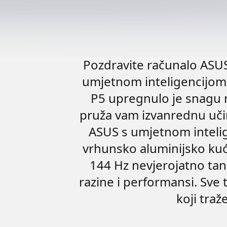
Pozdravite računalo ASU
umjetnom inteligencijom.
P5 upregnulo je snagu 
pruža vam izvanrednu uči
ASUS s umjetnom intelig
vrhunsko aluminijsko kuć
144 Hz nevjerojatno tank
razine i performansi. Sve
koji tra