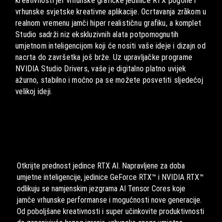
vrhunske svjetske kreativne aplikacije. Ocrtavanja zrȁkom u
realnom vremenu jamči hiper realističnu grafiku, a komplet
Studio sadrži niz ekskluzivnih alata potpomognutih
umjetnom inteligencijom koji će nositi vaše ideje i dizajn od
nacrta do završetka još brže. Uz upravljačke programe
NVIDIA Studio Drivers, vaše je digitalno platno uvijek
ažurno, stabilno i moćno pa se možete posvetiti sljedećoj
velikoj ideji.
Otkrijte prednost jedince RTX AI. Napravljene za doba
umjetne inteligencije, jedinice GeForce RTX™ i NVIDIA RTX™
odlikuju se namjenskim jezgrama AI Tensor Cores koje
jamče vrhunske performanse i mogućnosti nove generacije.
Od poboljšane kreativnosti i super učinkovite produktivnosti