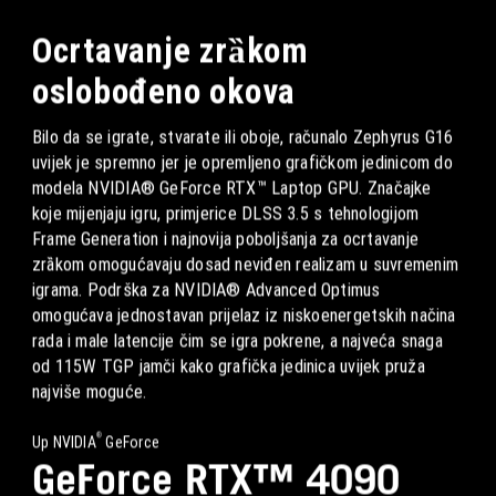
Ocrtavanje zrȁkom
oslobođeno okova
Bilo da se igrate, stvarate ili oboje, računalo Zephyrus G16
uvijek je spremno jer je opremljeno grafičkom jedinicom do
modela NVIDIA® GeForce RTX™ Laptop GPU. Značajke
koje mijenjaju igru, primjerice DLSS 3.5 s tehnologijom
Frame Generation i najnovija poboljšanja za ocrtavanje
zrȁkom omogućavaju dosad neviđen realizam u suvremenim
igrama. Podrška za NVIDIA® Advanced Optimus
omogućava jednostavan prijelaz iz niskoenergetskih načina
rada i male latencije čim se igra pokrene, a najveća snaga
od 115W TGP jamči kako grafička jedinica uvijek pruža
najviše moguće.
®
Up NVIDIA
GeForce
GeForce RTX™ 4090