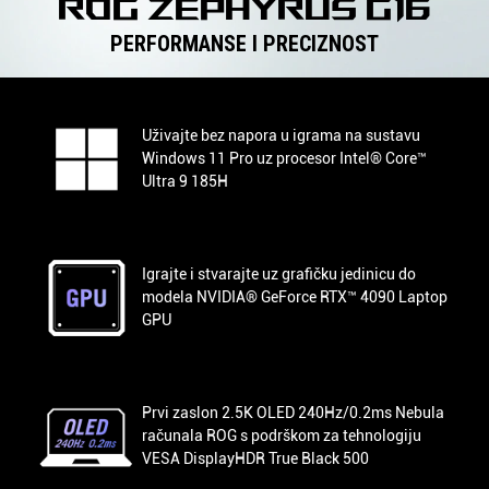
rog zephyrus g16
PERFORMANSE I PRECIZNOST
Uživajte bez napora u igrama na sustavu
Windows 11 Pro uz procesor Intel® Core™
Ultra 9 185H
Igrajte i stvarajte uz grafičku jedinicu do
modela NVIDIA® GeForce RTX™ 4090 Laptop
GPU
Prvi zaslon 2.5K OLED 240Hz/0.2ms Nebula
računala ROG s podrškom za tehnologiju
VESA DisplayHDR True Black 500