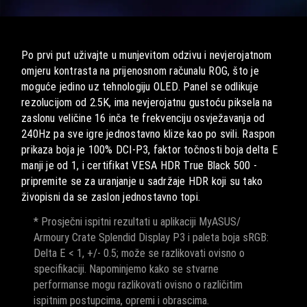
Po prvi put uživajte u munjevitom odzivu i nevjerojatnom
omjeru kontrasta na prijenosnom računalu ROG, što je
moguće jedino uz tehnologiju OLED. Panel se odlikuje
rezolucijom od 2.5K, ima nevjerojatnu gustoću piksela na
zaslonu veličine 16 inča te frekvenciju osvježavanja od
240Hz pa sve igre jednostavno klize kao po svili. Raspon
prikaza boja je 100% DCI-P3, faktor točnosti boja delta E
manji je od 1, i certifikat VESA HDR True Black 500 -
pripremite se za uranjanje u sadržaje HDR koji su tako
živopisni da se zaslon jednostavno topi.
* Prosječni ispitni rezultati u aplikaciji MyASUS/
Armoury Crate Splendid Display P3 i paleta boja sRGB:
Delta E < 1, +/- 0.5; može se razlikovati ovisno o
specifikaciji. Napominjemo kako se stvarne
performanse mogu razlikovati ovisno o različitim
ispitnim postupcima, opremi i obrascima.