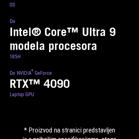
OS
Do
Intel® Core™ Ultra 9
modela procesora
185H
®
Do NVIDIA
GeForce
RTX™ 4090
Laptop GPU
* Proizvod na stranici predstavljen