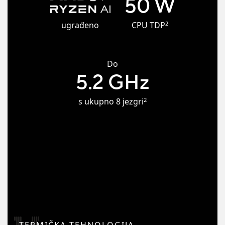
50 W
2
ugrađeno
CPU TDP
Do
5.2 GHz
2
s ukupno 8 jezgri