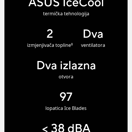
ASUS IceCool
termička tehnologija
2
Dva
8
izmjenjivača topline
ventilatora
Dva izlazna
otvora
97
lopatica Ice Blades
< 38 dBA