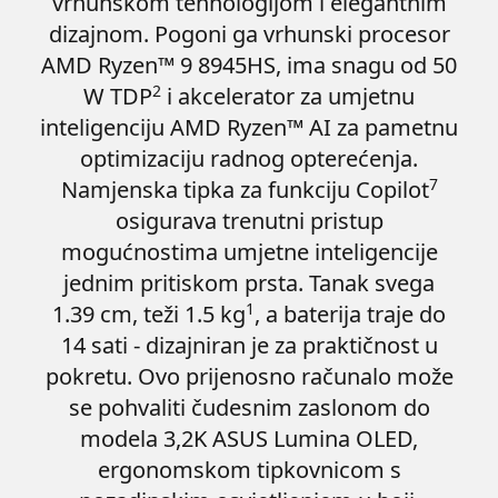
vrhunskom tehnologijom i elegantnim
dizajnom. Pogoni ga vrhunski procesor
AMD Ryzen™ 9 8945HS, ima snagu od 50
2
W TDP
i akcelerator za umjetnu
inteligenciju AMD Ryzen™ AI za pametnu
optimizaciju radnog opterećenja.
7
Namjenska tipka za funkciju Copilot
osigurava trenutni pristup
mogućnostima umjetne inteligencije
jednim pritiskom prsta. Tanak svega
1
1.39 cm, teži 1.5 kg
, a baterija traje do
14 sati - dizajniran je za praktičnost u
pokretu. Ovo prijenosno računalo može
se pohvaliti čudesnim zaslonom do
modela 3,2K ASUS Lumina OLED,
ergonomskom tipkovnicom s