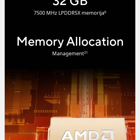
32 GB
6
7500 MHz LPDDR5X memorija
Memory Allocation
21
Management