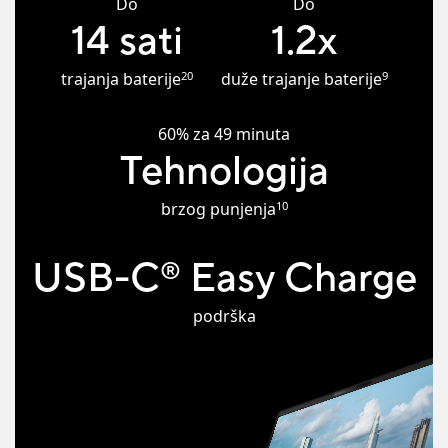
Do
Do
14 sati
1.2x
20
9
trajanja baterije
duže trajanje baterije
60% za 49 minuta
Tehnologija
10
brzog punjenja
USB-C
Easy Charge
®
podrška