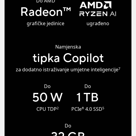
Do AMD
Radeon
™
grafičke jedinice
ugrađeno
Namjenska
tipka Copilot
7
za dodatno istraživanje umjetne inteligencije
Do
Do
50 W
1 TB
2
5
CPU TDP
PCIe
4.0 SSD
®
Do