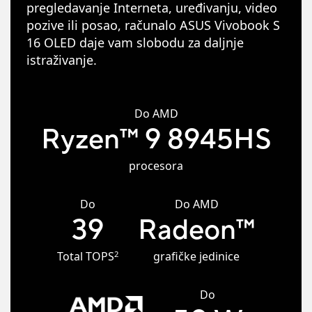
pregledavanje Interneta, uređivanju, video
pozive ili posao, računalo ASUS Vivobook S
16 OLED daje vam slobodu za daljnje
istraživanje.
Do AMD
Ryzen
™
9 8945HS
procesora
Do
Do AMD
39
Radeon
™
2
Total TOPS
grafičke jedinice
Do