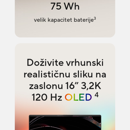
75 Wh
3
velik kapacitet baterije
Doživite vrhunski
realističnu sliku na
zaslonu 16” 3,2K
4
120 Hz
OLED