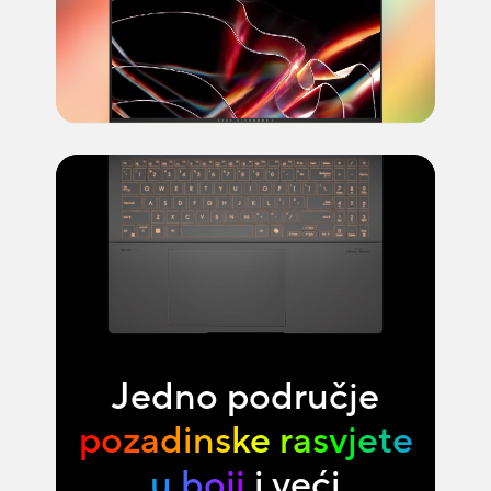
Jedno područje
pozadinske rasvjete
u boji
i veći