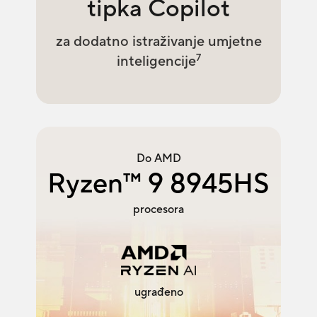
tipka Copilot
za dodatno istraživanje umjetne
7
inteligencije
Do AMD
Ryzen
™
9 8945HS
procesora
ugrađeno