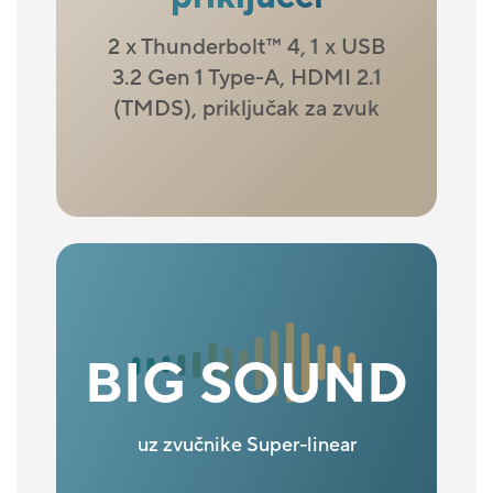
2 x Thunderbolt
™
4, 1 x USB
3.2 Gen 1 Type-A, HDMI 2.1
(TMDS), priključak za zvuk
BIG SOUND
uz zvučnike Super-linear