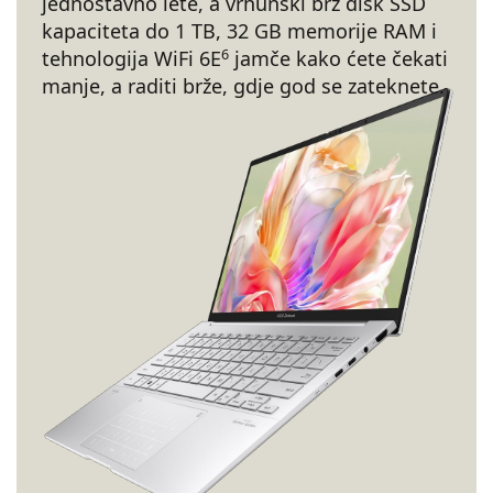
jednostavno lete, a vrhunski brz disk SSD
kapaciteta do 1 TB, 32 GB memorije RAM i
6
tehnologija WiFi 6E
jamče kako ćete čekati
manje, a raditi brže, gdje god se zateknete.