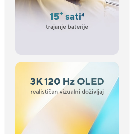
+
15
sati
4
trajanje baterije
3K 120 Hz OLED
realističan vizualni doživljaj