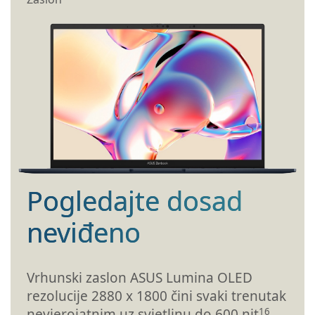
Pogledajte dosad
neviđeno
Vrhunski zaslon ASUS Lumina OLED
rezolucije 2880 x 1800 čini svaki trenutak
16
nevjerojatnim uz svjetlinu do 600 nit
,