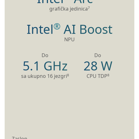
7
grafička jedinica
®
Intel
AI Boost
NPU
Do
Do
5.1 GHz
28 W
8
8
sa ukupno 16 jezgri
CPU TDP
Zaslon