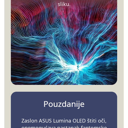
sliku.
Pouzdanije
Zaslon ASUS Lumina OLED štiti oči,
onemogućava nastanak fantomske