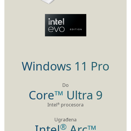
Windows 11 Pro
Do
Core
™
Ultra 9
Intel
procesora
®
Ugrađena
®
Intel
Arc
™