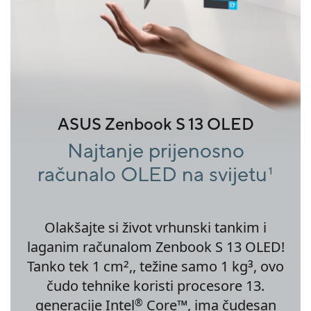
ASUS Zenbook S 13 OLED
Najtanje prijenosno
računalo OLED na svijetu
1
Olakšajte si život vrhunski tankim i
laganim računalom Zenbook S 13 OLED!
2
3
Tanko tek 1 cm
,, težine samo 1 kg
, ovo
čudo tehnike koristi procesore 13.
generacije Intel
Core™, ima čudesan
®