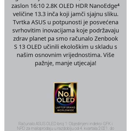
4
zaslon 16:10 2.8K OLED HDR NanoEdge
veličine 13.3 inča koji jamči sjajnu sliku.
Tvrtka ASUS u potpunosti je posvećena
svrhovitim inovacijama koje podržavaju
zdrav planet pa smo računalo Zenbook
S 13 OLED učinili ekološkim u skladu s
našim osnovnim vrijednostima. Više
pažnje, manje utjecaja!
Računalo ASUS OLED broj 1: Objedinjeni indeksi GFK i
NPD za maloprodaju u razdoblju od 4. kvartala 2021. do