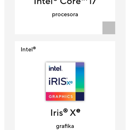
Intel
Core™ i7
procesora
Intel
®
e
Iris
X
®
grafika