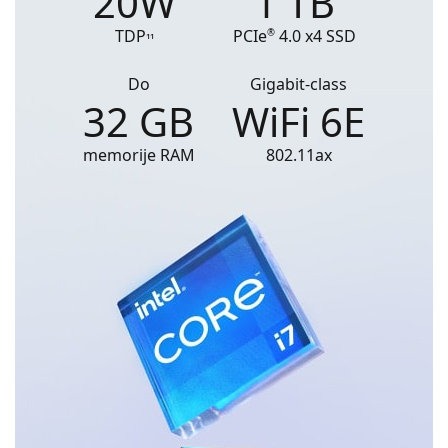
20W
1 TB
TDP
PCIe
4.0 x4 SSD
®
11
Do
Gigabit-class
32 GB
WiFi 6E
memorije RAM
802.11ax